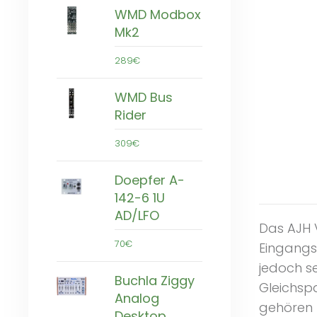
WMD Modbox
Mk2
289€
WMD Bus
Rider
309€
Doepfer A-
142-6 1U
AD/LFO
Das AJH V
70€
Eingangs
jedoch se
Buchla Ziggy
Gleichspa
Analog
gehören 
Desktop