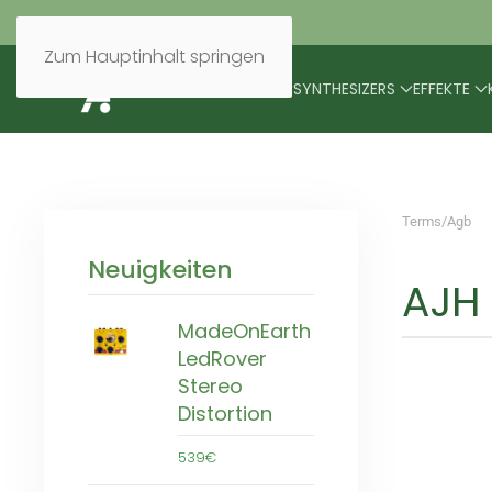
Zum Hauptinhalt springen
BRANDS
MODULARES
SYNTHESIZERS
EFFEKTE
Terms/Agb
Neuigkeiten
AJH 
MadeOnEarth
LedRover
Stereo
Distortion
539€