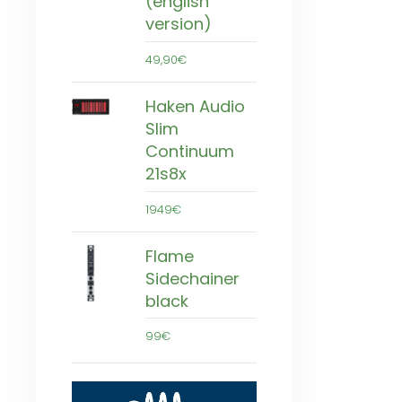
(english
version)
49,90€
Haken Audio
Slim
Continuum
21s8x
1949€
Flame
Sidechainer
black
99€