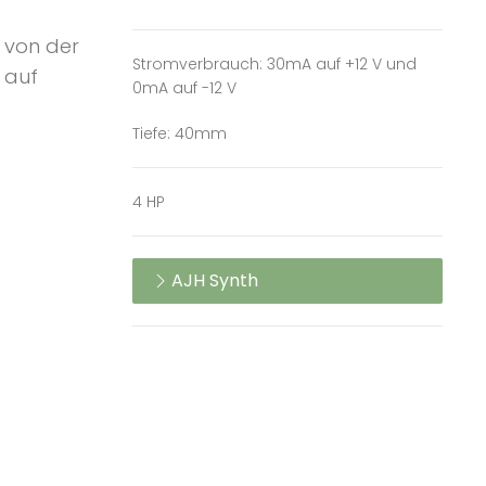
 von der
Stromverbrauch: 30mA auf +12 V und
t auf
0mA auf -12 V
Tiefe: 40mm
4 HP
AJH Synth