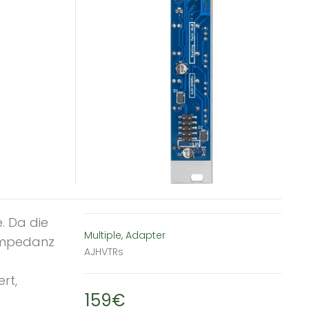
e. Da die
Multiple, Adapter
impedanz
AJHVTRs
rt,
159€