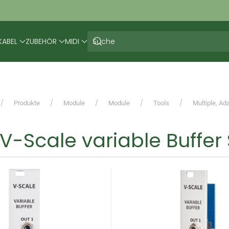
KABEL
ZUBEHÖR
MIDI
Produkte
Module
Module
Tools
Multiple, Ad
V-Scale variable Buffer 