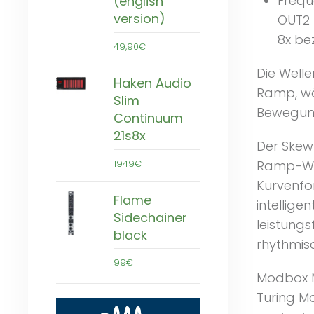
Frequ
(english
version)
OUT2 
8x be
49,90€
Die Well
Haken Audio
Ramp, wä
Slim
Bewegung
Continuum
21s8x
Der Skew
1949€
Ramp-Wel
Kurvenfo
Flame
intellig
Sidechainer
leistung
black
rhythmis
99€
Modbox M
Turing M