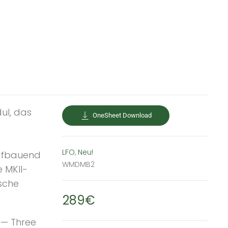
dul, das
OneSheet Download
LFO
,
Neu!
Aufbauend
WMDMB2
 MKII-
ische
289€
 — Three