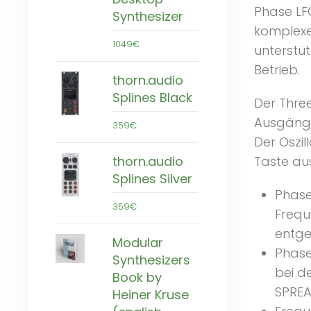
Phase LF
Synthesizer
komplexe
1049€
unterstü
Betrieb.
thorn.audio
Splines Black
Der Thre
Ausgänge
359€
Der Oszil
thorn.audio
Taste au
Splines Silver
Phase
359€
Frequ
entge
Modular
Phase
Synthesizers
bei d
Book by
SPREA
Heiner Kruse