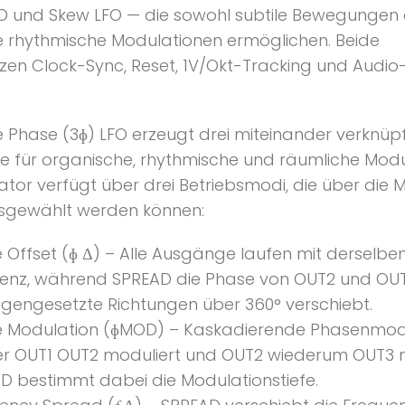
O und Skew LFO — die sowohl subtile Bewegungen 
 rhythmische Modulationen ermöglichen. Beide
tzen Clock-Sync, Reset, 1V/Okt-Tracking und Audio
e Phase (3ɸ) LFO erzeugt drei miteinander verknüp
 für organische, rhythmische und räumliche Modu
lator verfügt über drei Betriebsmodi, die über die
sgewählt werden können:
 Offset (ɸ Δ) – Alle Ausgänge laufen mit derselbe
enz, während SPREAD die Phase von OUT2 und OUT
gengesetzte Richtungen über 360° verschiebt.
 Modulation (ɸMOD) – Kaskadierende Phasenmodu
er OUT1 OUT2 moduliert und OUT2 wiederum OUT3 m
D bestimmt dabei die Modulationstiefe.