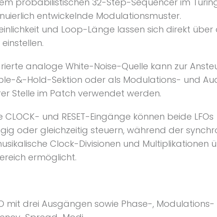
em probabilistischen 32-Step-Sequencer im Turing-
inuierlich entwickelnde Modulationsmuster.
inlichkeit und Loop-Länge lassen sich direkt über
einstellen.
egrierte analoge White-Noise-Quelle kann zur Anst
le-&-Hold-Sektion oder als Modulations- und Aud
er Stelle im Patch verwendet werden.
te CLOCK- und RESET-Eingänge können beide LFOs
ig oder gleichzeitig steuern, während der synchro
usikalische Clock-Divisionen und Multiplikationen 
ereich ermöglicht.
O mit drei Ausgängen sowie Phase-, Modulations-