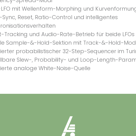
uency-Spread-Modi
LFO mit Wellenform-Morphing und Kurvenformun
-Sync, Reset, Ratio-Control und intelligentes
ronisationsverhalten
t-Tracking und Audio-Rate-Betrieb für beide LFOs
ale Sample-&-Hold-Sektion mit Track-&-Hold-Mo
rierter probabilistischer 32-Step-Sequencer im Turi
ellbare Slew-, Probability- und Loop-Length-Para
rierte analoge White-Noise-Quelle