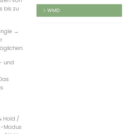
nzen von
s bis zu
WMD
angle →
r
öglichen.
e- und
 Das
rs
d
 Hold /
ld-Modus