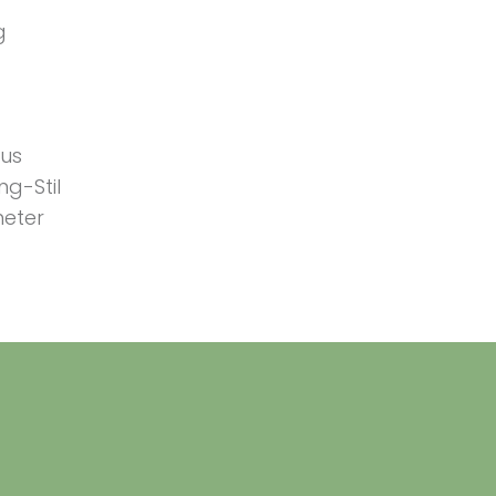
g
dus
ng-Stil
meter