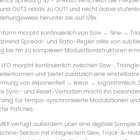
ency Spread (𝑓 Δ) – SPREAD verschiebt die Freque
und OUT3 relativ zu OUT1 und reicht dabei stufenlo
ziehungsweise herunter bis auf 1/8x.
enform morpht kontinuierlich von Saw → Sine → Tri
hrend Spread- und Ratio-Regler alles von subtile
 bis hin zu komplexen Modulationsstrukturen erm
 LFO morpht kontinuierlich zwischen Saw-, Triangl
lenformen und bietet zusätzlich eine einstellbare
rmung von exponentiell → linear → logarithmisch.
ente Sync- und Reset-Verhalten macht ihn besonde
sfähig für tempo-synchronisierte Modulationen un
che Patches.
KII verfügt außerdem über eine digitale Sample &
achine-Sektion mit integriertem Slew, Track-&-Ho