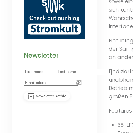
sowie ein
sich kont
Wahrsche
Interface 
Eine int
der Samp
Newsletter
an ander
Dedizier
unabhäng
Betrieb m
großen B
Newsletter-Archiv
Features:
3ɸ-LF