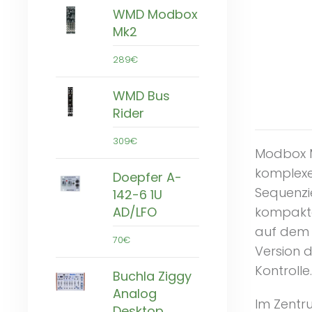
WMD Modbox
Mk2
289€
WMD Bus
Rider
309€
Modbox MK
komplexe
Doepfer A-
Sequenzi
142-6 1U
kompakte
AD/LFO
auf dem 
70€
Version d
Kontrolle.
Buchla Ziggy
Analog
Im Zentru
Desktop