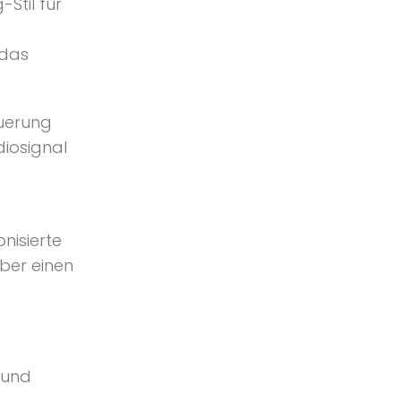
Stil für
 das
euerung
iosignal
nisierte
über einen
 und