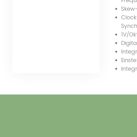
Freq
Skew-
Clock
Synch
1V/Ok
Digit
Integ
Einst
Integ