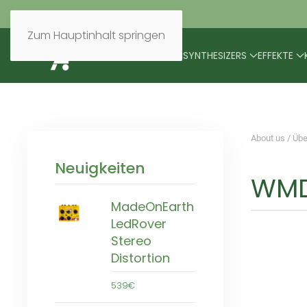
Zum Hauptinhalt springen
BRANDS
MODULARES
SYNTHESIZERS
EFFEKTE
About us / Übe
Neuigkeiten
WMD
MadeOnEarth
LedRover
Stereo
Distortion
539€