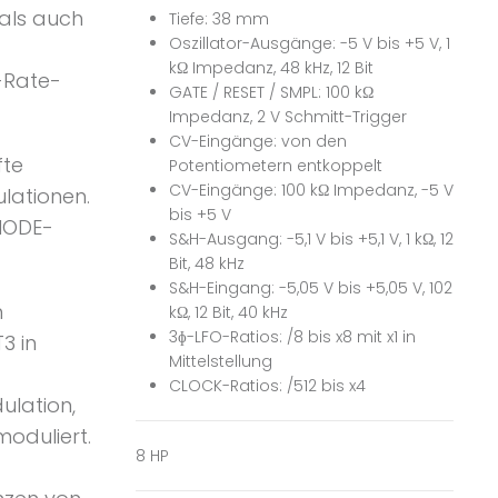
als auch
Tiefe: 38 mm
Oszillator-Ausgänge: -5 V bis +5 V, 1
kΩ Impedanz, 48 kHz, 12 Bit
-Rate-
GATE / RESET / SMPL: 100 kΩ
Impedanz, 2 V Schmitt-Trigger
CV-Eingänge: von den
fte
Potentiometern entkoppelt
CV-Eingänge: 100 kΩ Impedanz, -5 V
lationen.
bis +5 V
 MODE-
S&H-Ausgang: -5,1 V bis +5,1 V, 1 kΩ, 12
Bit, 48 kHz
S&H-Eingang: -5,05 V bis +5,05 V, 102
n
kΩ, 12 Bit, 40 kHz
3ɸ-LFO-Ratios: /8 bis x8 mit x1 in
3 in
Mittelstellung
CLOCK-Ratios: /512 bis x4
lation,
oduliert.
8 HP