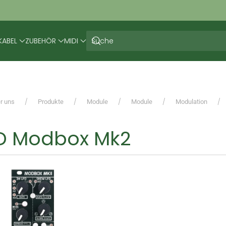
KABEL
ZUBEHÖR
MIDI
r uns
Produkte
Module
Module
Modulation
 Modbox Mk2