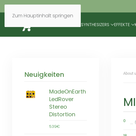
Zum Hauptinhalt springen
BRANDS
MODULARES
SYNTHESIZERS
EFFEKTE
Neuigkeiten
About u
MadeOnEarth
MI
LedRover
Stereo
Distortion
0
..
539€
18