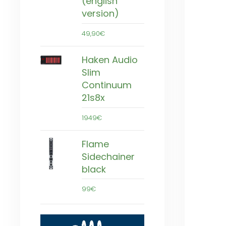
(english
version)
49,90€
Haken Audio
Slim
Continuum
21s8x
1949€
Flame
Sidechainer
black
99€