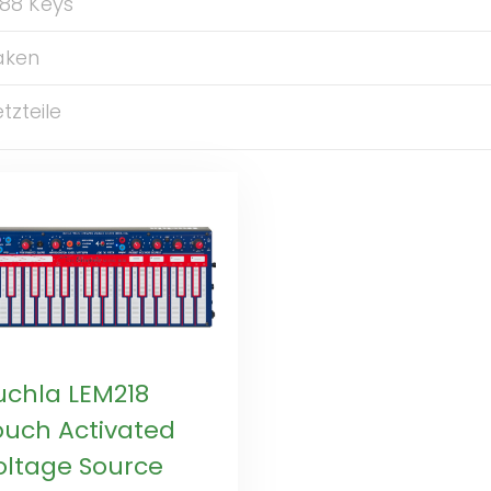
. 88 Keys
aken
tzteile
uchla LEM218
ouch Activated
oltage Source