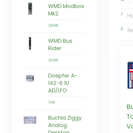
..
WMD Modbox
Mk2
7
H
289€
2
Ne
WMD Bus
Rider
309€
Doepfer A-
142-6 1U
AD/LFO
70€
B
T
Buchla Ziggy
Analog
V
Desktop