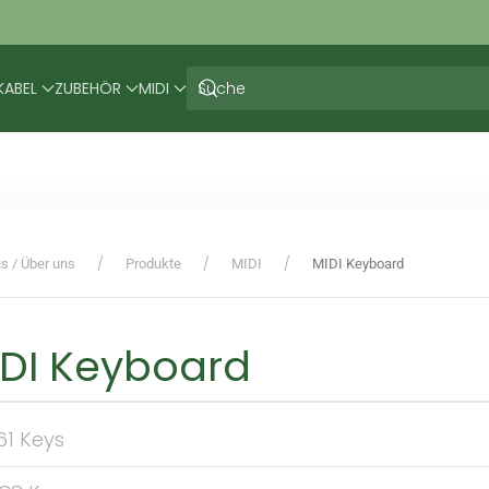
KABEL
ZUBEHÖR
MIDI
s / Über uns
Produkte
MIDI
MIDI Keyboard
DI Keyboard
. 61 Keys