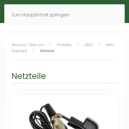
MENÜ
DE
EN
Zum Hauptinhalt springen
About us / Über uns
Produkte
MIDI
MIDI
Keyboard
Netzteile
Netzteile