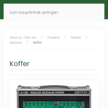
MENÜ
DE
EN
Zum Hauptinhalt springen
About us / Über uns
Produkte
Module
Gehäuse
Koffer
Koffer