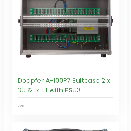
Doepfer A-100P7 Suitcase 2 x
3U & 1x 1U with PSU3
720€