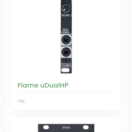
Flame uDualHP
75€