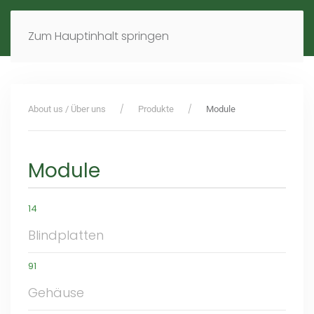
MENÜ
DE
EN
Zum Hauptinhalt springen
About us / Über uns
Produkte
Module
Module
14
Blindplatten
91
Gehäuse