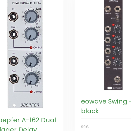
eowave Swing 
black
oepfer A-162 Dual
99€
rigger Delay