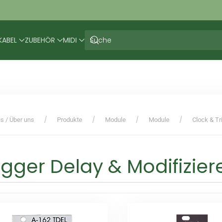
KABEL
ZUBEHÖR
MIDI
s / Über uns
Produkte
Module
Module
Clock & Tr
igger Delay & Modifizier