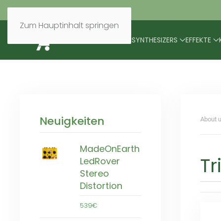
Zum Hauptinhalt springen
BRANDS
MODULARES
SYNTHESIZERS
EFFEKTE
Neuigkeiten
About u
MadeOnEarth
Tr
LedRover
Stereo
Distortion
539€