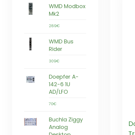
WMD Modbox
Mk2
289€
WMD Bus
Rider
309€
Doepfer A-
142-6 1U
AD/LFO
70€
Buchla Ziggy
D
Analog
T
Desktop