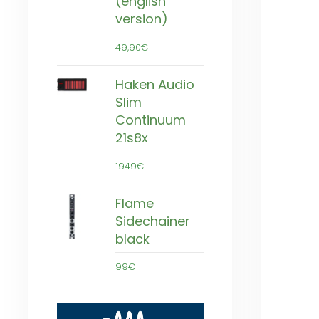
(english
version)
49,90€
Haken Audio
Slim
Continuum
21s8x
1949€
Flame
Sidechainer
black
99€