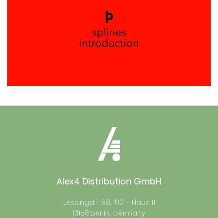
Alex4 Distribution GmbH
Lessingstr. 98, 100 – Haus 11
13158 Berlin, Germany