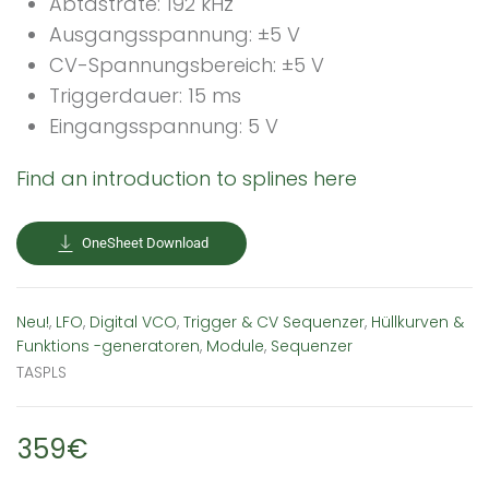
Abtastrate: 192 kHz
Ausgangsspannung: ±5 V
CV-Spannungsbereich: ±5 V
Triggerdauer: 15 ms
Eingangsspannung: 5 V
Find an introduction to splines here
OneSheet Download
Neu!
,
LFO
,
Digital VCO
,
Trigger & CV Sequenzer
,
Hüllkurven &
Funktions -generatoren
,
Module
,
Sequenzer
TASPLS
359€