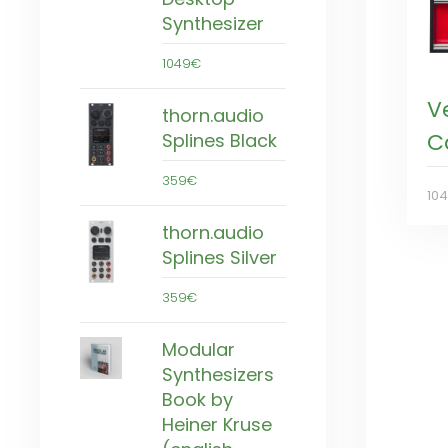
Synthesizer
1049€
V
thorn.audio
C
Splines Black
359€
10
thorn.audio
Splines Silver
359€
Modular
Synthesizers
Book by
Heiner Kruse