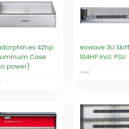
ndorphin.es 42hp
eowave 3U Skif
luminum Case
104HP incl. PSU
no power)
249€
€