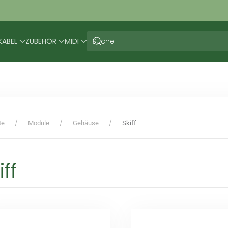
KABEL
ZUBEHÖR
MIDI
te
Module
Gehäuse
Skiff
iff