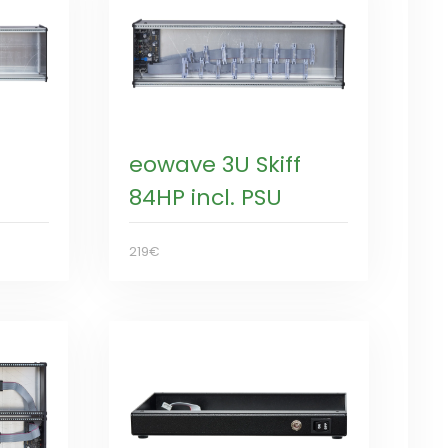
f
eowave 3U Skiff
84HP incl. PSU
219€