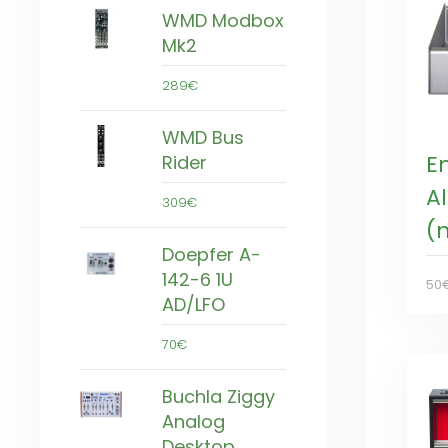
WMD Modbox
Mk2
289€
WMD Bus
E
Rider
A
309€
(
Doepfer A-
142-6 1U
50
AD/LFO
70€
Buchla Ziggy
Analog
Desktop