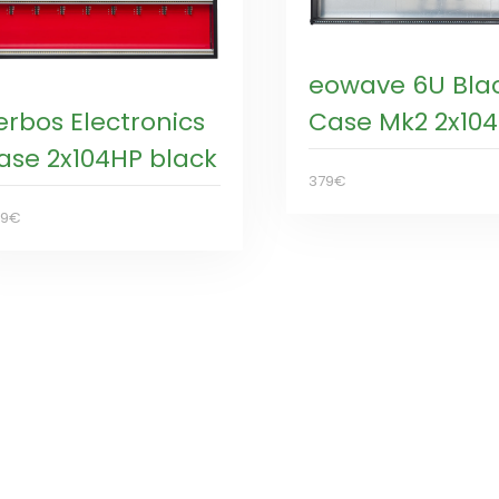
eowave 6U Bla
erbos Electronics
Case Mk2 2x10
ase 2x104HP black
379€
49€