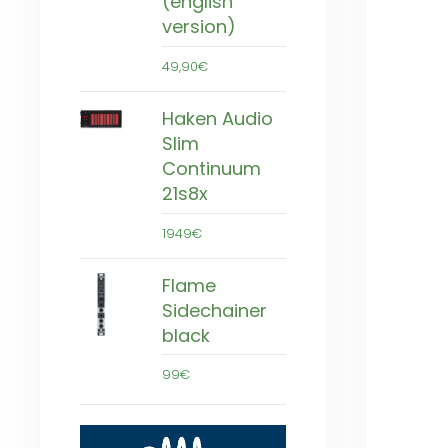
(english
version)
49,90€
Haken Audio
Slim
Continuum
21s8x
1949€
Flame
Sidechainer
black
99€