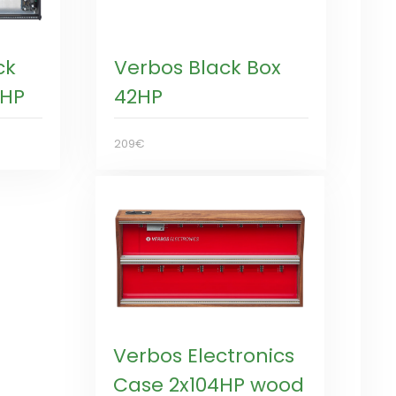
ck
Verbos Black Box
4HP
42HP
209€
Verbos Electronics
Case 2x104HP wood