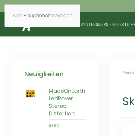
Zum Hauptinhalt springen
BRANDS
MODULARES
SYNTHESIZERS
EFFEKTE
Neuigkeiten
Produk
MadeOnEarth
Sk
LedRover
Stereo
Distortion
539€