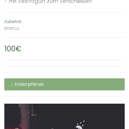
- mit Velcrogurt zum Verschließen
Zubehör
EPSPCo
100€
Endorphin.es