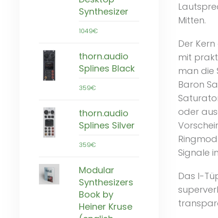
Lautspre
Synthesizer
Mitten.
1049€
Der Kern 
thorn.audio
mit prak
Splines Black
man die 
Baron Sa
359€
Saturator
oder au
thorn.audio
Splines Silver
Vorschei
Ringmodu
359€
Signale i
Modular
Das I-Tüp
Synthesizers
superver
Book by
transpar
Heiner Kruse