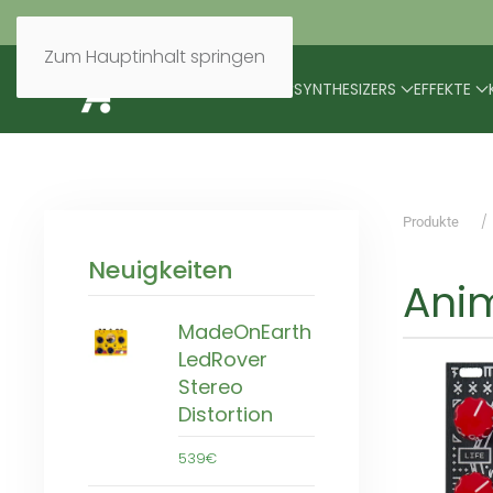
Zum Hauptinhalt springen
BRANDS
MODULARES
SYNTHESIZERS
EFFEKTE
Produkte
Neuigkeiten
Ani
MadeOnEarth
LedRover
Stereo
Distortion
539€