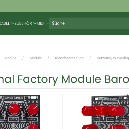
KABEL
ZUBEHÖR
MIDI
Module
Module
Klangbearbeitung
Verzerrer, Wavesha
mal Factory Module Bar