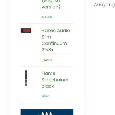
(english
Ausgangs
version)
49,90€
Haken Audio
Slim
Continuum
21s8x
1949€
Flame
Sidechainer
black
99€