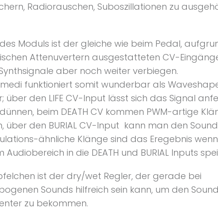
chern, Radiorauschen, Suboszillationen zu ausgeh
des Moduls ist der gleiche wie beim Pedal, aufgru
tischen Attenuvertern ausgestatteten CV-Eingäng
Synthsignale aber noch weiter verbiegen.
medi funktioniert somit wunderbar als Waveshap
; über den LIFE CV-Input lässt sich das Signal anf
sdünnen, beim DEATH CV kommen PWM-artige Klä
n, über den BURIAL CV-Input kann man den Sound 
lations-ähnliche Klänge sind das Eregebnis wen
m Audiobereich in die DEATH und BURIAL Inputs spei
felchen ist der dry/wet Regler, der gerade bei
bogenen Sounds hilfreich sein kann, um den Soun
enter zu bekommen.