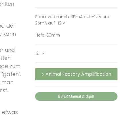
öhlten
Stromverbrauch: 35mA auf +12 V und
25mA auf -12 V
nd der
e kann
Tiefe: 30mm
er und
12 HP
etten
nge zum
"gaten".
Animal Factory Amplification
n man
sst.
BS ER Manual DIG.pdf
d etwas