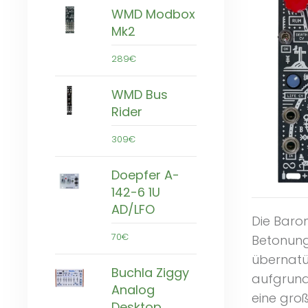
WMD Modbox
Mk2
289€
WMD Bus
Rider
309€
Doepfer A-
142-6 1U
AD/LFO
Die Baro
70€
Betonung
übernatür
Buchla Ziggy
aufgrund
Analog
eine gro
Desktop