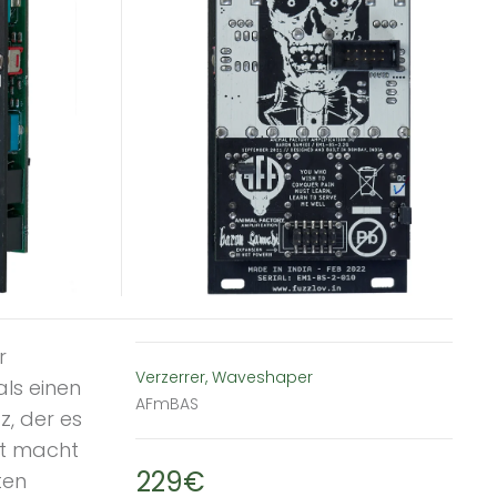
r
Verzerrer, Waveshaper
ls einen
AFmBAS
z, der es
ht macht
229€
ten