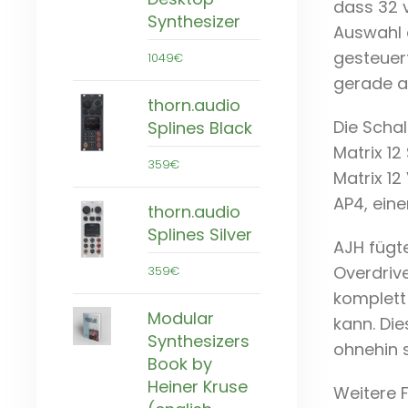
dass 32 v
Synthesizer
Auswahl 
gesteuert
1049€
gerade a
thorn.audio
Die Schal
Splines Black
Matrix 12
359€
Matrix 12
AP4, eine
thorn.audio
Splines Silver
AJH fügt
Overdriv
359€
komplett 
Modular
kann. Die
Synthesizers
ohnehin 
Book by
Heiner Kruse
Weitere F