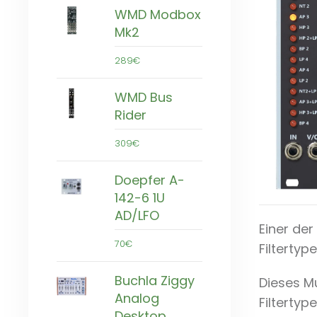
WMD Modbox
Mk2
289€
WMD Bus
Rider
309€
Doepfer A-
142-6 1U
AD/LFO
Einer de
70€
Filtertyp
Buchla Ziggy
Dieses Mu
Analog
Filtertyp
Desktop