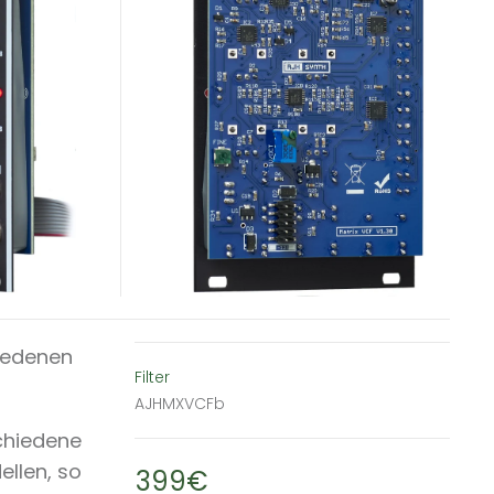
hiedenen
Filter
AJHMXVCFb
schiedene
ellen, so
399€