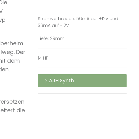
Die
V
Stromverbrauch: 56mA auf +12V und
typ
36mA auf -12V
Tiefe: 29mm
 Oberheim
alweg. Der
14 HP
 mit dem
den.
AJH Synth
d
 versetzen
eitert die