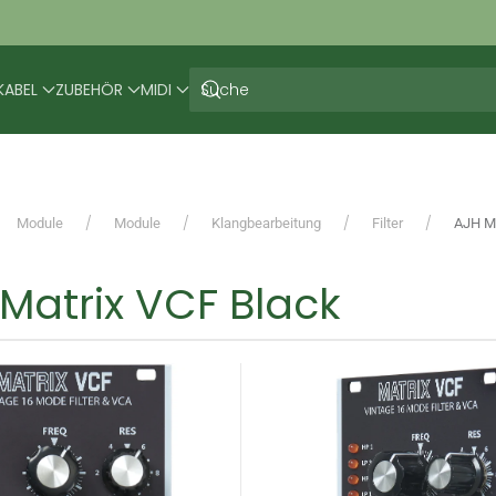
KABEL
ZUBEHÖR
MIDI
Module
Module
Klangbearbeitung
Filter
AJH Ma
Matrix VCF Black