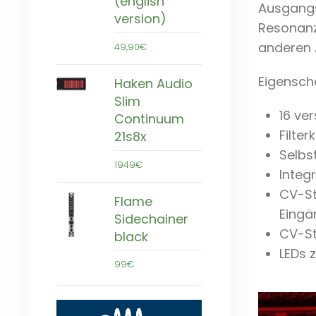
(english
Ausgangs
version)
Resonanz 
anderen 
49,90€
Eigensch
Haken Audio
Slim
16 ve
Continuum
Filte
21s8x
Selbst
1949€
Integ
CV-St
Flame
Eingä
Sidechainer
CV-St
black
LEDs 
99€