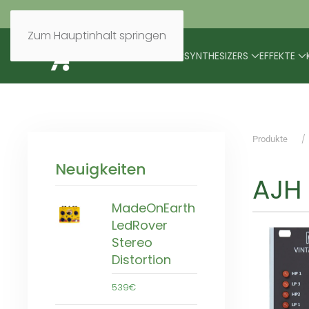
Zum Hauptinhalt springen
BRANDS
MODULARES
SYNTHESIZERS
EFFEKTE
Produkte
Neuigkeiten
AJH 
MadeOnEarth
LedRover
Stereo
Distortion
539€