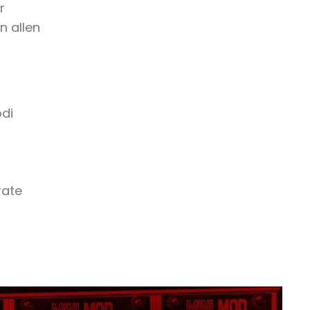
r
n allen
odi
rate