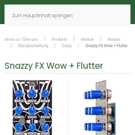
MENÜ
DE
EN
Zum Hauptinhalt springen
About us / Über uns
Produkte
Module
Module
Klangbearbeitung
Delay
Snazzy FX Wow + Flutter
Snazzy FX Wow + Flutter