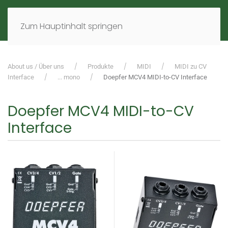
MENÜ
DE
EN
Zum Hauptinhalt springen
About us / Über uns
Produkte
MIDI
MIDI zu CV
Interface
... mono
Doepfer MCV4 MIDI-to-CV Interface
Doepfer MCV4 MIDI-to-CV
Interface