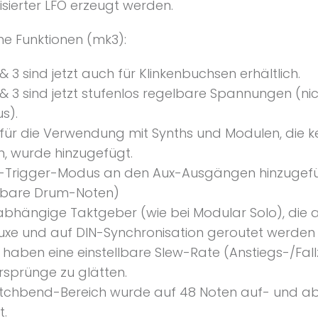
sierter LFO erzeugt werden.
he Funktionen (mk3):
& 3 sind jetzt auch für Klinkenbuchsen erhältlich.
 & 3 sind jetzt stufenlos regelbare Spannungen (nic
s).
für die Verwendung mit Synths und Modulen, die k
, wurde hinzugefügt.
Trigger-Modus an den Aux-Ausgängen hinzugef
lbare Drum-Noten)
abhängige Taktgeber (wie bei Modular Solo), die 
uxe und auf DIN-Synchronisation geroutet werden
 haben eine einstellbare Slew-Rate (Anstiegs-/Fall
rsprünge zu glätten.
itchbend-Bereich wurde auf 48 Noten auf- und a
t.