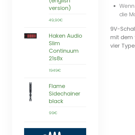
(english
Wenn 
version)
die M
49,90€
9V-Schal
Haken Audio
mit dem f
Slim
vier Type
Continuum
21s8x
1949€
Flame
Sidechainer
black
99€