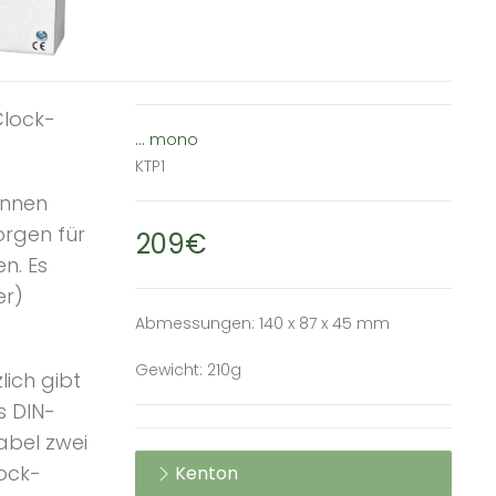
Clock-
... mono
KTP1
önnen
orgen für
209€
n. Es
er)
Abmessungen: 140 x 87 x 45 mm
Gewicht: 210g
ich gibt
s DIN-
abel zwei
lock-
Kenton