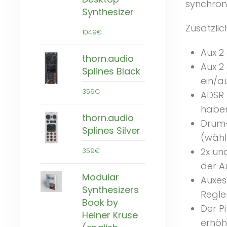
synchroni
Synthesizer
Zusätzlic
1049€
Aux 2 
thorn.audio
Aux 2
Splines Black
ein/au
359€
ADSR 
haben
thorn.audio
Drum-
Splines Silver
(wäh
2x un
359€
der A
Modular
Auxes
Synthesizers
Regle
Book by
Der P
Heiner Kruse
erhöh