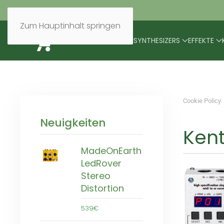
Zum Hauptinhalt springen
BRANDS
MODULARES
SYNTHESIZERS
EFFEKTE
Cookie Policy
Neuigkeiten
Ken
MadeOnEarth
LedRover
Stereo
Distortion
539€