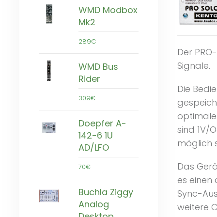
WMD Modbox
Mk2
289€
Der PRO-
Signale.
WMD Bus
Rider
Die Bedie
309€
gespeich
optimale 
Doepfer A-
sind 1V/O
142-6 1U
möglich 
AD/LFO
Das Gerä
70€
es einen
Buchla Ziggy
Sync-Aus
Analog
weitere 
Desktop