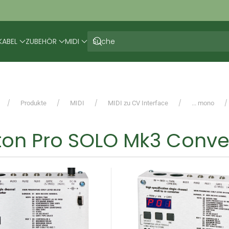
KABEL
ZUBEHÖR
MIDI
Produkte
MIDI
MIDI zu CV Interface
... mono
ton Pro SOLO Mk3 Conve