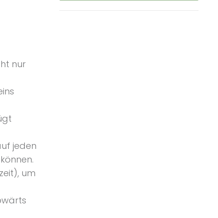
ht nur
eins
ügt
auf jeden
 können.
zeit), um
bwärts