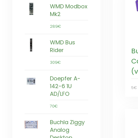
WMD Modbox
Mk2
289€
WMD Bus
B
Rider
C
309€
(v
Doepfer A-
142-6 1U
5€
AD/LFO
70€
Buchla Ziggy
Analog
Desktop