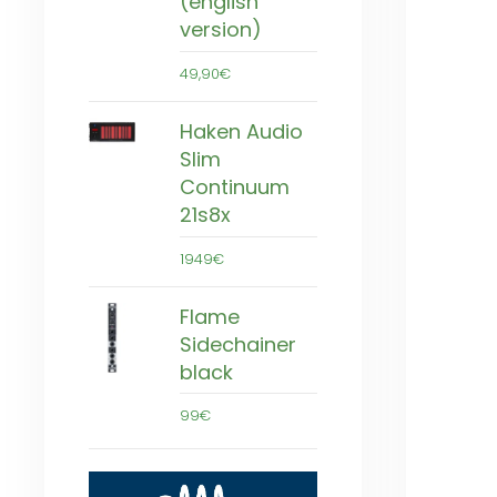
(english
version)
49,90€
Haken Audio
Slim
Continuum
21s8x
1949€
Flame
Sidechainer
black
99€