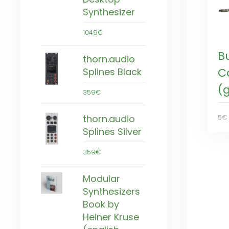
Synthesizer
1049€
B
thorn.audio
C
Splines Black
(
359€
thorn.audio
5€
Splines Silver
359€
Modular
Synthesizers
Book by
Heiner Kruse