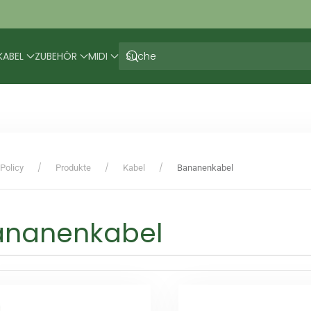
KABEL
ZUBEHÖR
MIDI
Policy
Produkte
Kabel
Bananenkabel
ananenkabel