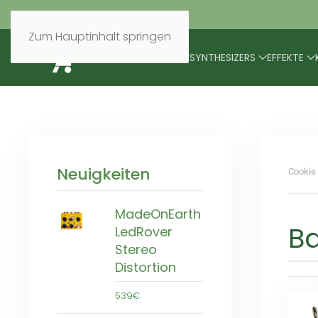
Zum Hauptinhalt springen
BRANDS
MODULARES
SYNTHESIZERS
EFFEKTE
Neuigkeiten
Cookie 
MadeOnEarth
B
LedRover
Stereo
Distortion
539€