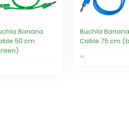
uchla Banana
Buchla Banan
able 50 cm
Cable 75 cm (b
green)
5€